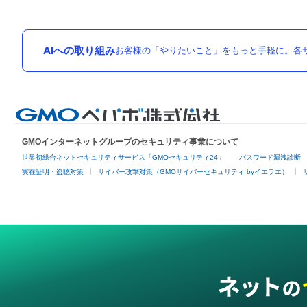
AIへの取り組み
お客様の「やりたいこと」をもっと手軽に。各サ
GMOインターネットグループのセキュリティ事業について
世界初総合ネットセキュリティサービス「GMOセキュリティ24」
パスワード漏洩診断
実在証明・盗聴対策
サイバー攻撃対策（GMOサイバーセキュリティ byイエラエ）