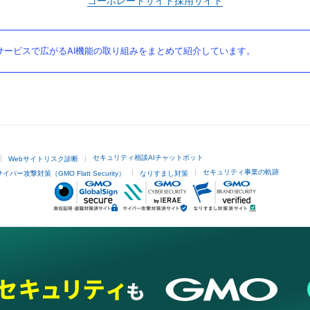
コーポレートサイト
採用サイト
ービスで広がるAI機能の取り組みをまとめて紹介しています。
セキュリティ相談AIチャットボット
Webサイトリスク診断
セキュリティ事業の軌跡
サイバー攻撃対策（GMO Flatt Security）
なりすまし対策