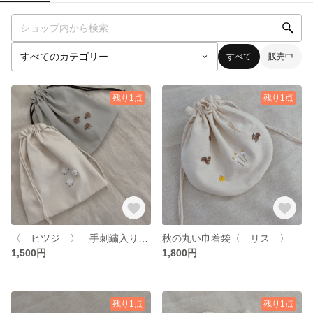
すべて
販売中
残り1点
残り1点
〈 ヒツジ 〉 手刺繍入り 巾着ポーチ (白・グレー)
秋の丸い巾着袋〈 リス 〉
1,500円
1,800円
残り1点
残り1点