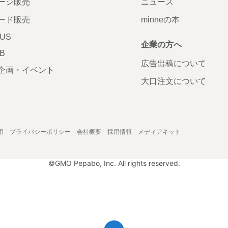
ージ販売
ニュース
ード販売
minneの本
LUS
企業の方へ
AB
広告出稿について
企画・イベント
大口注文について
用
プライバシーポリシー
会社概要
採用情報
メディアキット
©GMO Pepabo, Inc. All rights reserved.