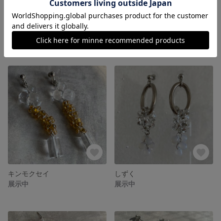
hana2
SUN
展示中
展示中
キンモクセイ
しずく
展示中
展示中