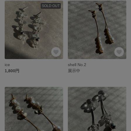
SOLD OUT
ice
shell No.2
1,800円
展示中