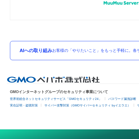
AIへの取り組み
お客様の「やりたいこと」をもっと手軽に。各サ
GMOインターネットグループのセキュリティ事業について
世界初総合ネットセキュリティサービス「GMOセキュリティ24」
パスワード漏洩診断
実在証明・盗聴対策
サイバー攻撃対策（GMOサイバーセキュリティ byイエラエ）