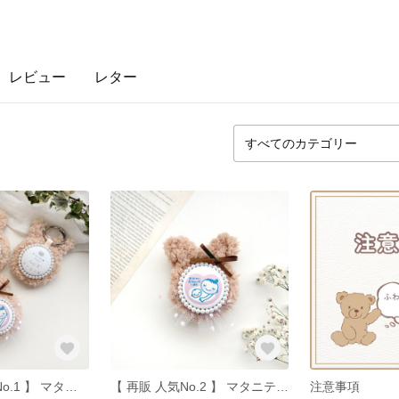
レビュー
レター
【 再販×4 人気No.1 】 マタニティマーク ふわふわ もこもこ くま ロゼット 出産予定日 妊娠 プレゼント プレママ 赤ちゃん ギフト お腹に赤ちゃんがいます マタニティフォト 文字入れ
【 再販 人気No.2 】 マタニティマーク ふわふわ もこもこ くま ロゼット キー ホルダー 出産予定日 妊娠 プレゼント 春 プレママ 赤ちゃん
注意事項