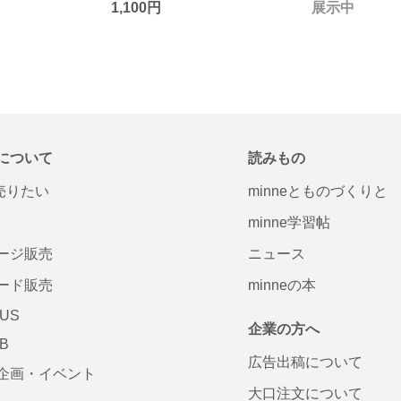
1,100円
展示中
について
読みもの
で売りたい
minneとものづくりと
minne学習帖
ージ販売
ニュース
ード販売
minneの本
LUS
企業の方へ
AB
広告出稿について
企画・イベント
大口注文について