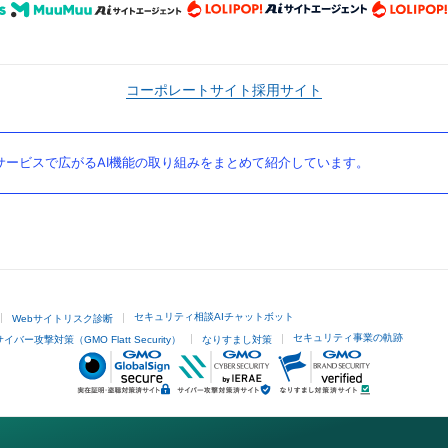
コーポレートサイト
採用サイト
ービスで広がるAI機能の取り組みをまとめて紹介しています。
セキュリティ相談AIチャットボット
Webサイトリスク診断
セキュリティ事業の軌跡
サイバー攻撃対策（GMO Flatt Security）
なりすまし対策