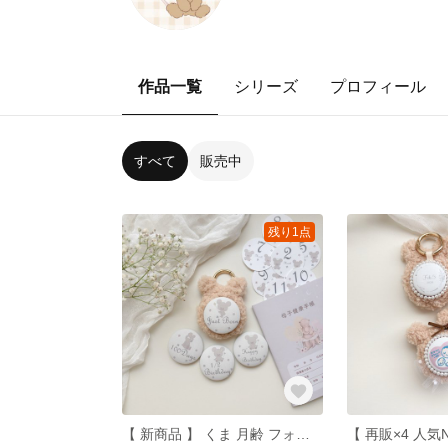
作品一覧
シリーズ
プロフィール
すべて
販売中
残り1点
【 新商品 】 くま 月齢 フォト 記念日 マンスリー ニューボーン 誕生日 100日 お祝い ハーフバースデー マタニティ 撮影小物 男の子 女の子 プレゼント 赤ちゃん 出産準備 メモリアル