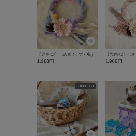
【専用 ➁】しめ縄 (くすみ藍) ✮早割価格✮
1,900円
1,900円
SOLD OUT