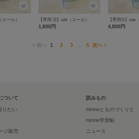
e（エール）
【専用 ➂】aile（エール）
【専用➁】ail
1,600円
4,800円
前へ
1
2
3
5
次へ
...
について
読みもの
で売りたい
minneとものづくりと
minne学習帖
ージ販売
ニュース