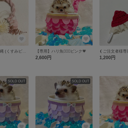
【専用 ➀】しめ縄 (くすみピンク) ✮早割価格✮
【専用】ハリ魚🧜🏻‍♀️ピンク💗
2,600円
1,200円
SOLD OUT
SOLD OUT