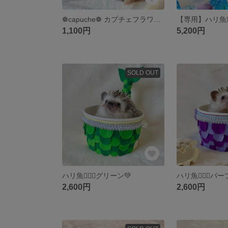
❁capuche❁ カプチェフラワー♡⃛ネモフィラ【送料込】
1,100円
5,200円
SOLD OUT
ハリ魚🧜🏻‍♀️グリーン💚
ハリ魚🧜🏻‍♀️パ
2,600円
2,600円