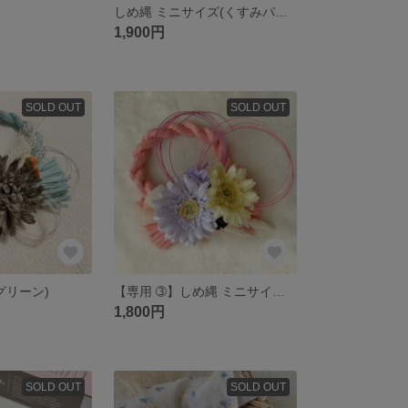
しめ縄 ミニサイズ(くすみパープル)
1,900円
SOLD OUT
SOLD OUT
グリーン)
【専用 ➂】しめ縄 ミニサイズ(濃ピンク) ✮早割価格✮
1,800円
SOLD OUT
SOLD OUT