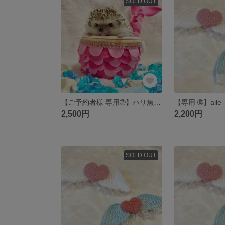
SOLD OUT
【ご予約者様 専用➁】ハリ魚 ピンク L 𓆉予約価格
【専用 ➉】ail
2,500円
2,200円
SOLD OUT