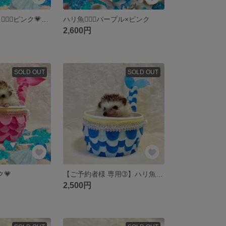
【専用】ハリ魚 🧜🏻‍♀️ピンク💗特注サイズ
ハリ魚🧜🏻‍♀️パープル×ピンク
2,600円
SOLD OUT
SOLD OUT
ク💗
【ご予約者様 専用➂】ハリ魚 ブルー L 𓆉予約価格
2,500円