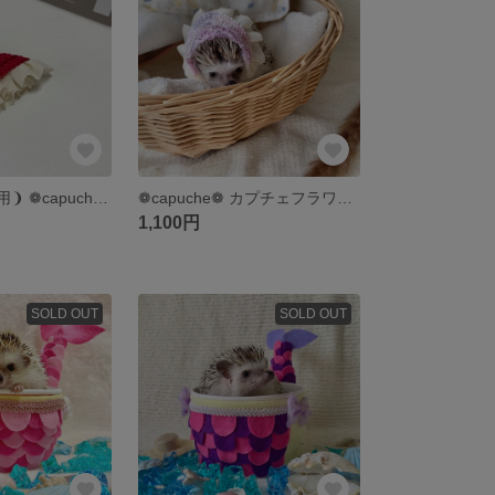
❨ご注文者様専用❩ ❁capuche❁ カプチェシフォン♡⃛レッド【送料込】
❁capuche❁ カプチェフラワー♡⃛藤【送料込】
1,100円
SOLD OUT
SOLD OUT