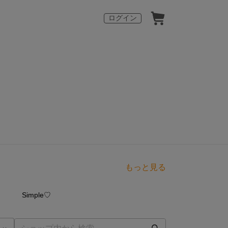
ログイン
もっと見る
点
16
点
Simple♡