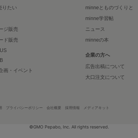
で売りたい
minneとものづくりと
minne学習帖
ージ販売
ニュース
ード販売
minneの本
LUS
企業の方へ
AB
広告出稿について
企画・イベント
大口注文について
用
プライバシーポリシー
会社概要
採用情報
メディアキット
©GMO Pepabo, Inc. All rights reserved.