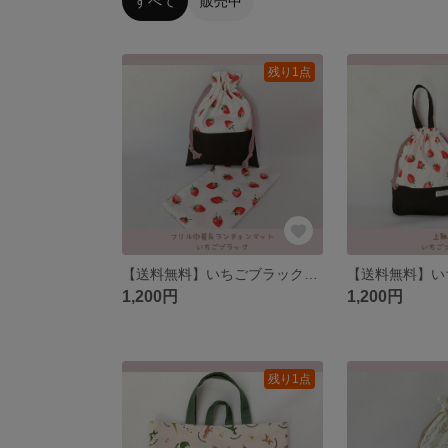
すべて
販売中
残り1点
【送料無料】いちごブラック♪給食セット フリル巾着、ランチョンマット
1,200円
1,200円
残り1点