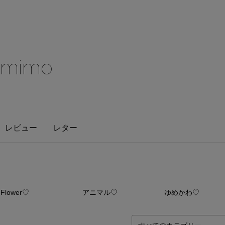
 mimo
レビュー
レター
13
点
8
点
8
Flower♡
アニマル♡
ゆめかわ♡