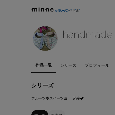
handmade
作品一覧
シリーズ
プロフィール
シリーズ
9
点
8
点
フルーツ🍓スイーツ🍰
恐竜🦖