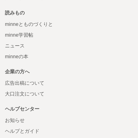
読みもの
minneとものづくりと
minne学習帖
ニュース
minneの本
企業の方へ
広告出稿について
大口注文について
ヘルプセンター
お知らせ
ヘルプとガイド