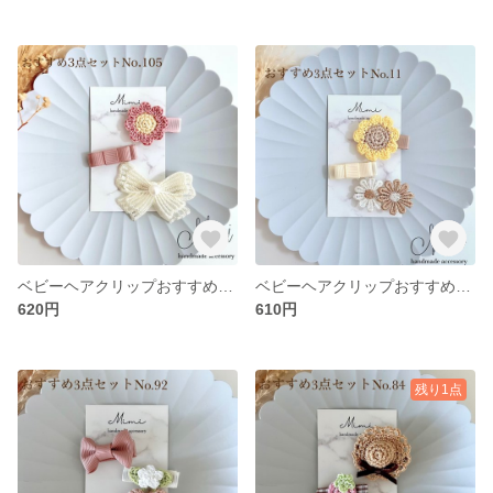
ベビーヘアクリップおすすめ3点セット【105】 ヘアクリップ ヘアゴム ヘアピン 赤ちゃんピン 赤ちゃんクリップ かぎ針編み
ベビーヘアクリップおすすめ3点セット【11】ヘアクリップ ヘアゴム ヘアピン 赤ちゃんピン 赤ちゃんクリップ
620円
610円
残り1点