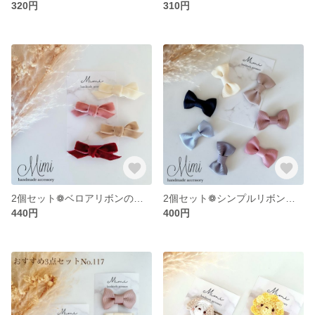
320円
310円
2個セット❁ベロアリボンのベビーヘアクリップ 赤ちゃんゴム キッズヘアゴム かぎ針編み
2個セット❁シンプルリボンのベビーヘアクリップ 赤ちゃんゴム キッズヘアゴム かぎ針編み
440円
400円