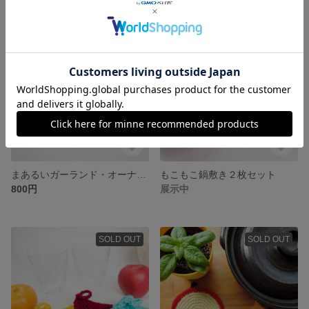
残り1点
まあるいガーランド・オーナメント＜ウィンターコレクション＞
もこもこ鍋敷き２枚セット
800円
展示中
SOLD OUT
SOLD OUT