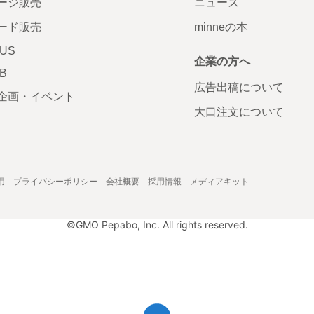
ージ販売
ニュース
ード販売
minneの本
LUS
企業の方へ
AB
広告出稿について
企画・イベント
大口注文について
用
プライバシーポリシー
会社概要
採用情報
メディアキット
©GMO Pepabo, Inc. All rights reserved.