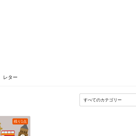
レター
残り1点