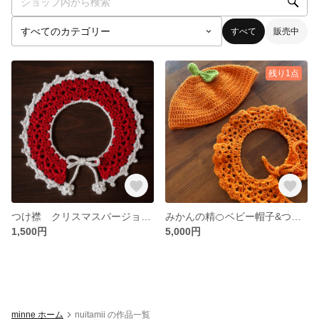
すべて
販売中
残り1点
つけ襟 クリスマスバージョン サンタさん ベビー
みかんの精🍊ベビー帽子&つけ襟セット かぎ針編み りんごも可🍎
1,500円
5,000円
minne ホーム
nuitamii の作品一覧