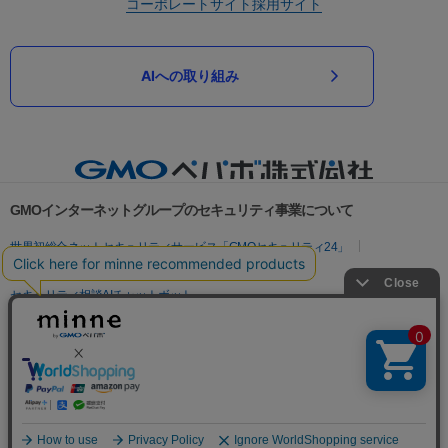
コーポレートサイト
採用サイト
AIへの取り組み
GMOインターネットグループのセキュリティ事業について
世界初総合ネットセキュリティサービス「GMOセキュリティ24」
パスワード漏洩診断
Webサイトリスク診断
セキュリティ相談AIチャットボット
実在証明・盗聴対策
サイバー攻撃対策（GMOサイバーセキュリティ byイエラエ）
サイバー攻撃対策（GMO Flatt Security）
なりすまし対策
セキュリティ事業の軌跡