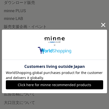
ダウンロード販売
minne PLUS
minne LAB
販売支援企画・イベント
読みもの
minneとものづくりと
minne学習帖
ニュース
minneの本
企業の方へ
広告出稿について
大口注文について