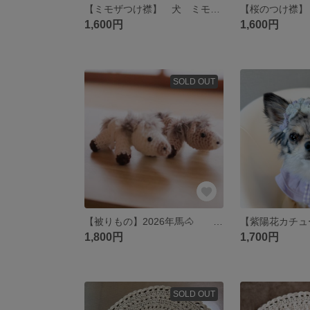
【ミモザつけ襟】 犬 ミモザ 菜の花 花 ビブ スタイ ケープ 襟 つけ襟
1,600円
1,600円
SOLD OUT
【被りもの】2026年馬🐴 犬 猫 馬 干支 正月 被り物 帽子
1,800円
1,700円
SOLD OUT