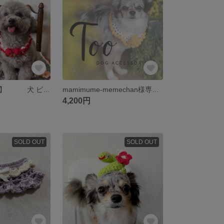
【バラのつけ襟】 犬 ビブ 襟 スタイ バラ 薔薇 母の日 花
mamimume-memechan様専用ページ
4,200円
SOLD OUT
SOLD OUT