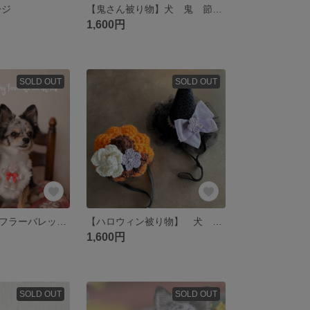
ージ
【鬼さん被り物】犬 鬼 節分 猫 帽子
1,600円
SOLD OUT
SOLD OUT
【犬ふかふかマフラーバレッタ付き】 犬 クリスマス Xmas マフラー 襟 ニット サンタ ジンジャーマン
【ハロウィン被り物】 犬 猫 魔女ハット カボチャ
1,600円
SOLD OUT
SOLD OUT