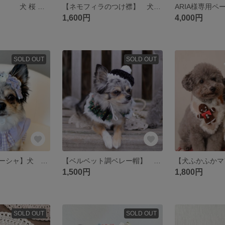
【桜のつけ襟】 犬 桜 襟 花 さくら ピンク 服 ビブ
【ネモフィラのつけ襟】 犬 ネモフィラ 春 花 猫 水色 ビブ つけ襟
ARIA様専用ペ
1,600円
4,000円
SOLD OUT
SOLD OUT
【紫陽花カチューシャ】犬 カチューシャ あじさい 花 被り物 チョーカー
【ベルベット調ベレー帽】 犬 猫 ベレー帽 帽子 クリスマス
1,500円
1,800円
SOLD OUT
SOLD OUT