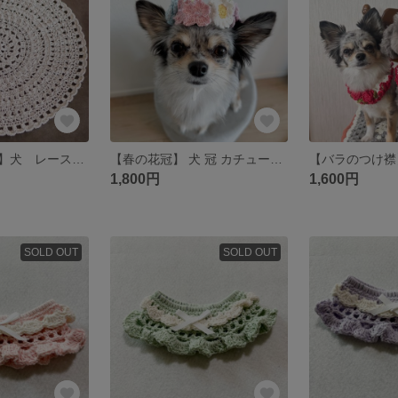
【カフェマット】犬 レース 手編み マット
【春の花冠】 犬 冠 カチューシャ 桜 ばら 菜の花 マーガレット 花冠 王冠 誕生日 被り物 帽子 服
1,800円
1,600円
SOLD OUT
SOLD OUT