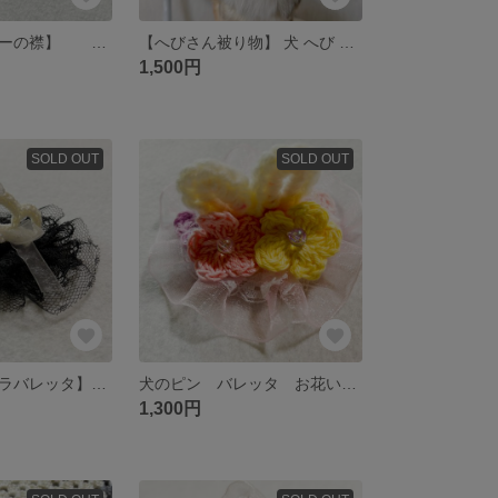
【パステルカラーの襟】 犬 襟 ビブ スタイ ケープ 春 パステルカラー パープル 紫 ラベンダー
【へびさん被り物】 犬 へび 干支 正月 被り物 帽子 カチューシャ
1,500円
SOLD OUT
SOLD OUT
【わんこティアラバレッタ】 犬 ティアラ バレッタ ピン ペット
犬のピン バレッタ お花いっぱいウサ耳
1,300円