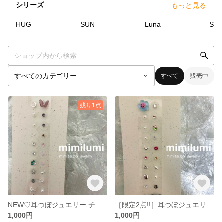
シリーズ
もっと見る
3
点
2
点
1
点
HUG
SUN
Luna
Stel
すべて
販売中
残り1点
NEW♡耳つぼジュエリー チタン 銀粒
［限定2点!!］耳つぼジュエリー チタン 銀粒
1,000円
1,000円