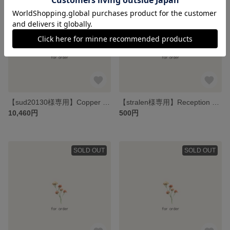
【sud20130様専用】Copper Stand for Cards / Table Number Card / Silk Ribbon
【stralen様専用】Reception Card
10,460円
500円
SOLD OUT
SOLD OUT