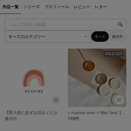
作品一覧
シリーズ
プロフィール
レビュー
レター
すべて
販売中
SOLD OUT
【購入前に必ずお読みください】Read me
< nuance color > Wax Seal【10枚1セット/裏面テープ付】| シーリングスタンプ / ワックスシール / 結婚式 / 招待状/引き出物/サンキューシール/手紙
展示中
770円