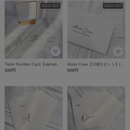
SOLD OUT
SOLD OUT
Table Number Card【alphabet①】| テーブルナンバーカード / 結婚式 / 披露宴
Mask Case【10枚1セット】| マスクケース (簡易/使い捨て) / 結婚式
320円
500円