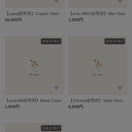
【yvpqi様専用】Copper Stand for Cards
【sme-0801様専用】Wax Seal
18,000円
1,500円
SOLD OUT
SOLD OUT
【endut5li様専用】Mask Case
【22hoka様専用】Table Number Card / Copper Stand for Cards
1,800円
8,840円
SOLD OUT