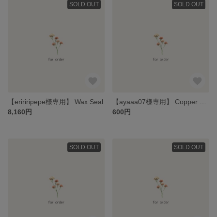
SOLD OUT
SOLD OUT
【eririripepe様専用】 Wax Seal
【ayaaa07様専用】 Copper Stand for Cards
8,160円
600円
SOLD OUT
SOLD OUT