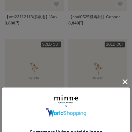
【nm23112113様専用】Wax Seal
【chai0525様専用】Copper Stand & Cards
3,800円
8,840円
SOLD OUT
SOLD OUT
【hhhooo6様専用】Wax Seal
【momooooo1様専用】Wedding Timeline Card
6,400円
5,500円
SOLD OUT
SOLD OUT