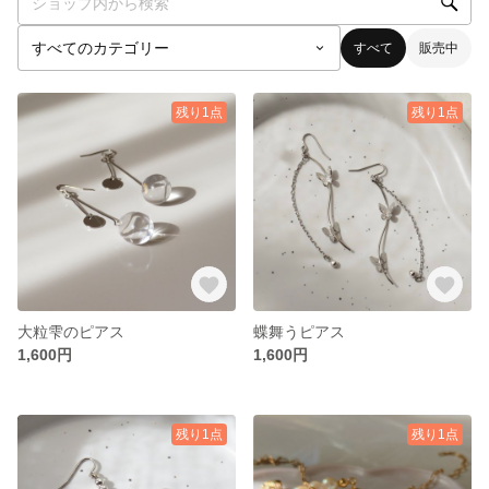
すべて
販売中
残り1点
残り1点
大粒雫のピアス
蝶舞うピアス
1,600円
1,600円
残り1点
残り1点