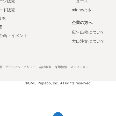
ージ販売
ニュース
ード販売
minneの本
LUS
企業の方へ
AB
広告出稿について
企画・イベント
大口注文について
用
プライバシーポリシー
会社概要
採用情報
メディアキット
©GMO Pepabo, Inc. All rights reserved.