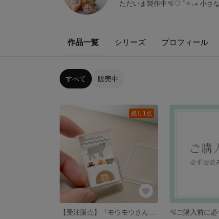
ただいま製作中🫧♡ ˚✧₊⁎ 
作品一覧
シリーズ
プロフィール
すべて
販売中
残り1点
【受注販売】『モウモウさんのスイーツショップ』｜ドールハウス・ミニチュアフード🐄🍪