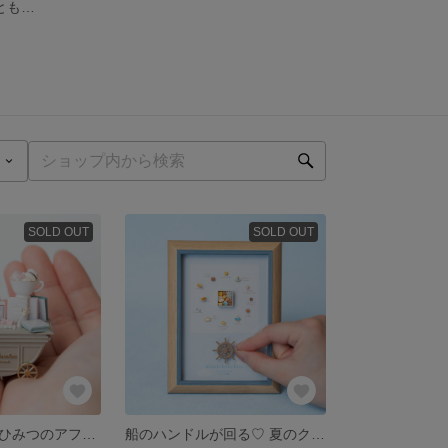
とも…
SOLD OUT
SOLD OUT
ミニチュア🎀【ひみつのアフタヌーンティーワゴン🫖】〜アフタヌーンティーシリーズ〜
船のハンドルが回る♡ 夏のクッキー缶図鑑⛴️☀️🌊⚓️ 📖˚✧₊⁎ 【ミニチュアフォトフレーム】｜樹脂粘土 ハンドメイド インテリア雑貨