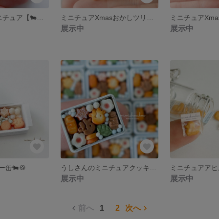
『限定1点』ミニチュア【🐄モウモウさんの幻のツリー】〜モウモウさんの洋菓子店シリーズ〜
ミニチュアXmasおかしツリー④
展示中
展示中
缶🐄🍪
うしさんのミニチュアクッキー缶
展示中
展示中
前へ
1
2
次へ