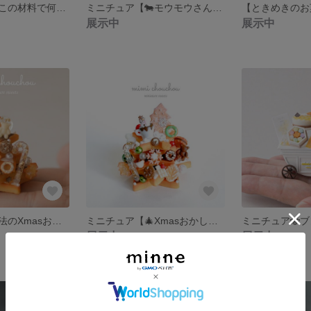
限定受注販売【この材料で何作る？♡ 型&スパチュラセット🧁₊⁎】
ミニチュア【🐄モウモウさんのクッキー缶】〜モウモウさんの洋菓子店シリーズ〜
展示中
展示中
ミニチュア【魔法のXmasおかしツリー🎄🪄】
ミニチュア【🎄Xmasおかしツリー🍭˚✧₊⁎】
展示中
展示中