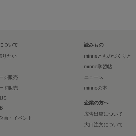
について
読みもの
で売りたい
minneとものづくりと
minne学習帖
ージ販売
ニュース
ード販売
minneの本
LUS
企業の方へ
AB
広告出稿について
企画・イベント
大口注文について