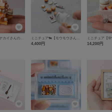
ミニチュア【トナカイさんのXmasおかしツリー(くまorうさぎ)】
ミニチュア🐄【モウモウさんの夢のスイーツ瓶🍰🫙】
4,400円
14,200円