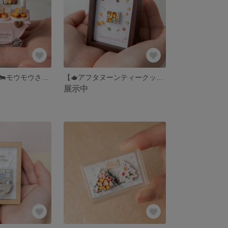
ミニチュア【🌸🐄モウモウさんの洋菓子春色ピンクワゴン】〜モウモウさんの洋菓子店シリーズ〜
【🫖アフタヌーンティークッキー缶図鑑📖˚✧₊⁎ 】~フォトフレーム~ミニチュア
展示中