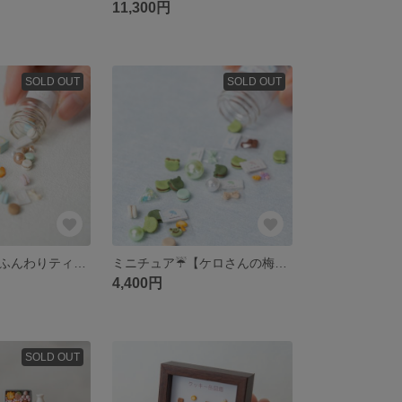
11,300円
SOLD OUT
SOLD OUT
ミニチュア🫖【ふんわりティータイムスイーツ瓶🎀🫙🫧】〜アフタヌーンティーシリーズ〜
ミニチュア☔️【ケロさんの梅雨空スイーツ瓶🫙🫧】〜梅雨空シリーズ〜🐸
4,400円
SOLD OUT