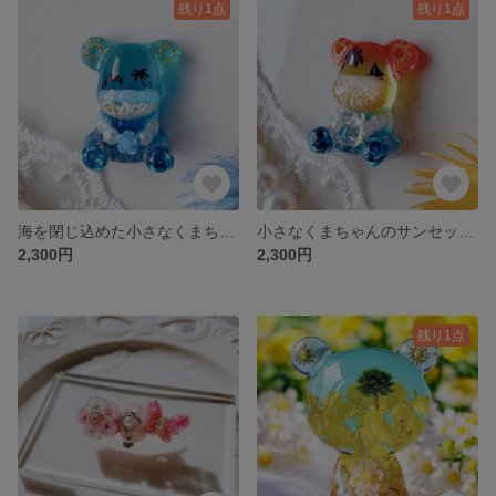
残り1点
残り1点
海を閉じ込めた小さなくまちゃんオルゴナイト
小さなくまちゃんのサンセットビーチオルゴナイト
2,300円
2,300円
残り1点