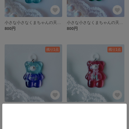
小さな小さなくまちゃんの天然石入りペンマーカー（A）
小さな小さなくまちゃんの天然石入りペンマーカー（I）
800円
800円
残り1点
残り1点
小さな小さな天然石入りラベンダーくまちゃん
小さな小さなくまちゃんの天然石入りペンマーカー（M）
800円
800円