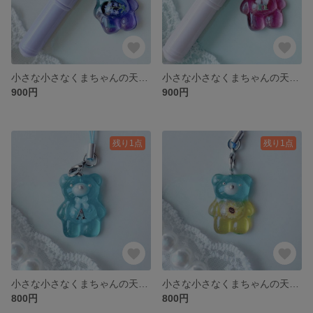
小さな小さなくまちゃんの天然石入りボールペン（ラベンダー）
小さな小さなくまちゃんの天然石入りボールペン（H）
900円
900円
残り1点
残り1点
小さな小さなくまちゃんの天然石入りストラップ（A）
小さな小さなくまちゃんの天然石入りストラップ（ひまわり）
800円
800円