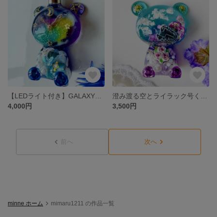
【LEDライト付き】GALAXYくまちゃん懐中時計オルゴナイト
澄み渡る空とライラック号くまちゃんオルゴナイト（北海道札幌市）
4,000円
3,500円
前へ
次へ
minne ホーム
mimaru1211 の作品一覧