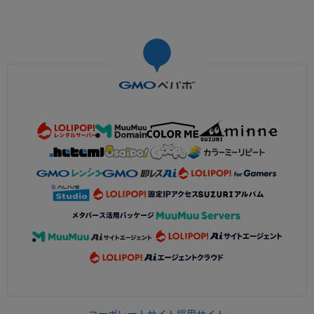
コーポレートサイト
採用サイト