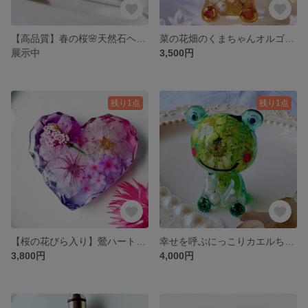
【高品質】春の桜🌸天然石ヘアクリップ
菜の花畑のくまちゃんオルゴナイト（北海道滝川市）
展示中
3,500円
残り1点
残り1点
【桜の花びら入り】鶯ハートオルゴナイト~幸せを呼ぶ桜ハート~
幸せを呼ぶにっこりカエルちゃんオルゴナイト(グリーン)
3,800円
4,000円