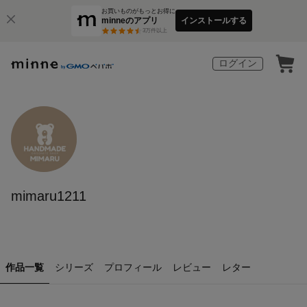
お買いものがもっとお得に
minneのアプリ
インストールする
3
万件以上
ログイン
mimaru1211
作品一覧
シリーズ
プロフィール
レビュー
レター