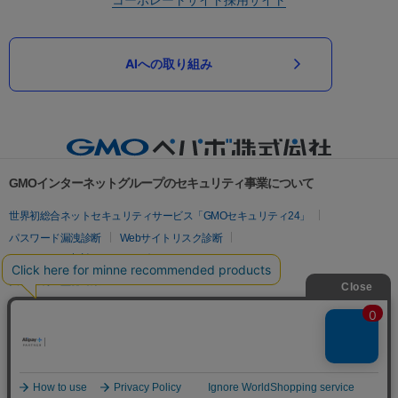
AIへの取り組み
GMOインターネットグループのセキュリティ事業について
世界初総合ネットセキュリティサービス「GMOセキュリティ24」
パスワード漏洩診断
Webサイトリスク診断
セキュリティ相談AIチャットボット
実在証明・盗聴対策
サイバー攻撃対策（GMOサイバーセキュリティ byイエラエ）
サイバー攻撃対策（GMO Flatt Security）
なりすまし対策
セキュリティ事業の軌跡