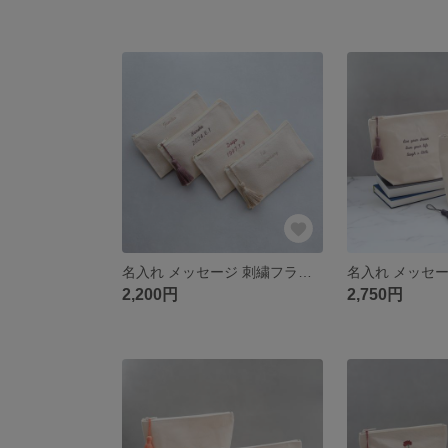
名入れ メッセージ 刺繍フラットポーチmini ミニポーチ｜母子手帳・通帳・メイクポーチ｜選べるタッセル｜誕生日 記念品 プチギフト プレゼント｜お揃い まとめ買い対応【手書き風筆記体】
2,200円
2,750円