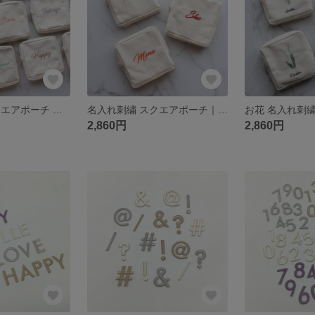
名入れ刺繍 スクエアポーチ ミニ｜サニタリーポーチ コスメ 小物入れ｜全14色｜誕生日 記念日 退職祝い 結婚祝い 推し活 お揃い プチギフト【筆記体Basic】
名入れ刺繍 スクエアポーチ｜原色ビビッド9色 赤 青 紫｜推し活 推しカラー 部活 チーム｜サニタリー コスメ 小物入れ｜誕生日 プチギフト【筆記体Basic】
2,860円
2,860円