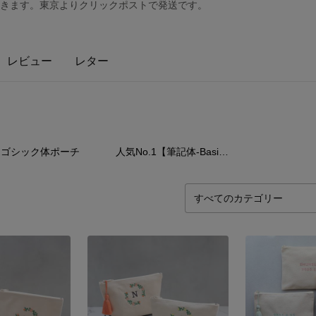
だきます。東京よりクリックポストで発送です。
レビュー
レター
5
点
6
点
ゴシック体ポーチ
人気No.1【筆記体-Basic】シリーズ