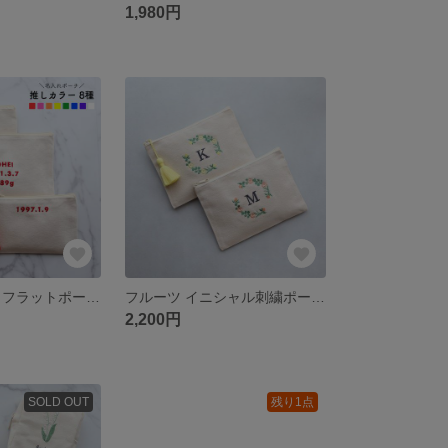
1,980円
推し色・名入れ フラットポーチ｜母子手帳・通帳・推し活｜サイズ2種・選べるタッセル・推しカラー【ゴシック体】
フルーツ イニシャル刺繍ポーチ｜レモン オレンジ 柑橘｜通帳 お薬手帳 メイクポーチ｜誕生日 夏ギフト お礼 プチギフト【レモン＆オレンジ】
2,200円
SOLD OUT
残り1点