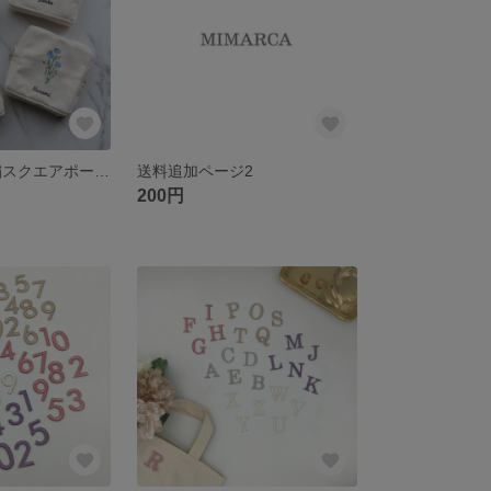
お花 名入れ刺繍スクエアポーチ｜サニタリー・コスメ・小物入れ｜お花15種｜誕生日 記念日 退職祝い 出産祝い 結婚祝い 推し活 ウェディング プチギフト ギフト
送料追加ページ2
200円