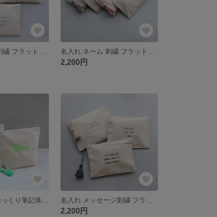
名入れ ネーム 刺繍 フラットポーチ｜推し活・出産祝い・誕生日・記念品・プチギフト｜選べるタッセル｜母子手帳ケース・通帳ケース・メイクポーチ｜お揃い まとめ買い対応【ゴシック体】
名入れ ネーム 刺繍 フラットポーチmini｜母子手帳 通帳ケース お薬手帳 メイクポーチ｜選べるタッセル｜推し活・出産祝い・誕生日プレゼント・記念品・プチギフト｜お揃い まとめ買い対応【ゴシック体】
2,200円
ネオンカラー ぷっくり筆記体 名入れ刺繍ポーチ マチありL｜選べるタッセル｜カラフル プチギフト プレゼント 誕生日 記念日 名前入り｜おむつポーチ 旅行ポーチ
名入れ メッセージ刺繍 フラットポーチ｜母子手帳ケース・通帳・お薬手帳・メイクポーチ｜選べるタッセル｜出産祝い 誕生日 記念品 推し活 プチギフト プレゼント｜お揃い まとめ買い対応【手書き風筆記体】
2,200円