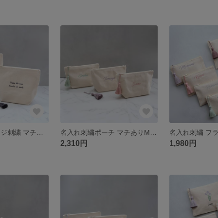
名入れ メッセージ刺繍 マチありポーチL｜おむつポーチ・トラベル旅行用ポーチ・大容量｜選べるタッセル｜誕生日 記念品 プチギフト プレゼント｜お揃い まとめ買い対応【手書き風筆記体】
名入れ刺繍ポーチ マチありM｜メイク コスメ 化粧ポーチ ガジェット 小物入れ｜選べるタッセル全14色｜父の日 誕生日 退職祝い 出産祝い 結婚祝い 推し活 プチギフト ギフト【筆記体Basic】
2,310円
1,980円