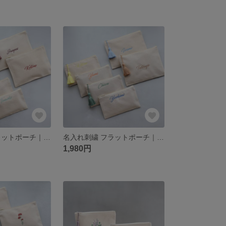
名入れ刺繍 フラットポーチ｜くすみカラー ペールカラー ラベンダー ピンク ワイン｜通帳 母子手帳 お薬手帳｜選べるタッセル｜記念日 誕生日 退職祝い 送別 お礼【筆記体Basic】
名入れ刺繍 フラットポーチ｜通帳 母子手帳 お薬手帳 メイクポーチ｜選べるタッセル｜誕生日 記念日 推し活 出産祝い プチギフト【筆記体Basic】
1,980円