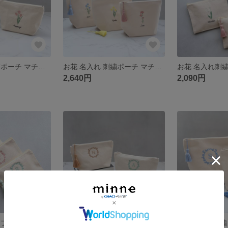
お花 名入れ刺繍ポーチ マチありポーチM｜花15種 チューリップ ガーベラ・選べるタッセル｜化粧 コスメポーチ 小物入れ誕生日｜結婚祝い 退職祝い プチギフト プレゼント 名前入り
お花 名入れ 刺繍ポーチ マチありポーチL｜おむつポーチ オムツポーチ トラベル旅行ポーチ｜フラワー15種・選べるタッセル｜誕生日 結婚祝い 退職祝い プチギフト プレゼント 名前入り
2,640円
2,090円
イニシャル刺繍 フラットポーチmini｜アルファベット エレガント｜お薬手帳 通帳 カード メイクポーチ 化粧ポーチ｜誕生日 プチギフト 入学 就職祝い
イニシャル刺繍ポーチ マチありポーチM｜アルファベット エレガント｜化粧ポーチ コスメポーチ ガジェット 小物入れ｜誕生日 プチギフト 入学 就職祝い