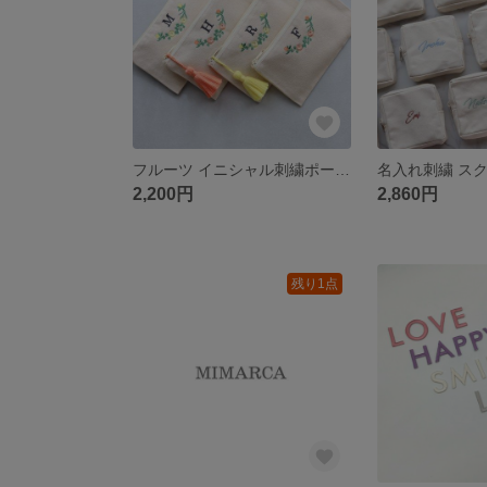
フルーツ イニシャル刺繍ポーチmini｜レモン オレンジ 柑橘｜お薬手帳 通帳 カード 化粧ポーチ｜誕生日 夏ギフト お礼 プチギフト【レモン＆オレンジ】
2,200円
2,860円
残り1点