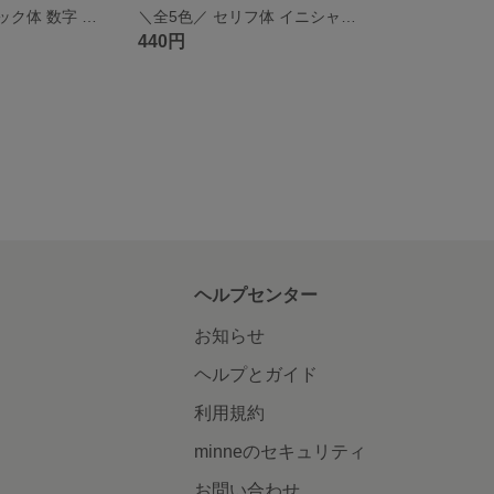
＼全5色／ ゴシック体 数字 刺繍ワッペン アルファベット ローマ字と組み合わせも♪
＼全5色／ セリフ体 イニシャル 刺繍ワッペン アルファベット ローマ字
440円
ヘルプセンター
お知らせ
ヘルプとガイド
利用規約
minneのセキュリティ
お問い合わせ