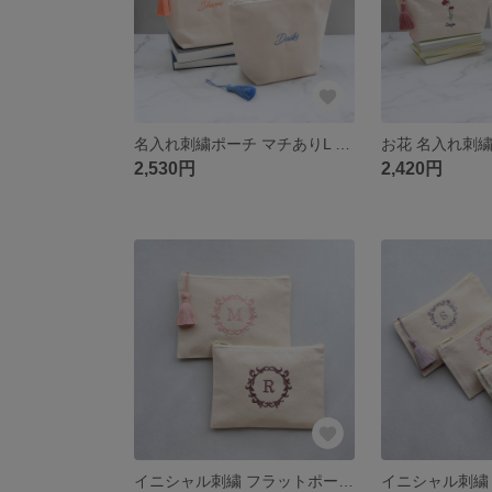
名入れ刺繍ポーチ マチありL 大容量｜おむつポーチ 旅行 トラベルポーチ｜選べるタッセル全14色｜出産祝い 誕生日 記念日 推し活 プチギフト【筆記体Basic】
2,530円
2,420円
イニシャル刺繍 フラットポーチ｜アルファベット エレガント｜通帳 お薬手帳 パスポート 化粧ポーチ｜誕生日 記念日 プレゼント プチギフト 入学 就職祝い