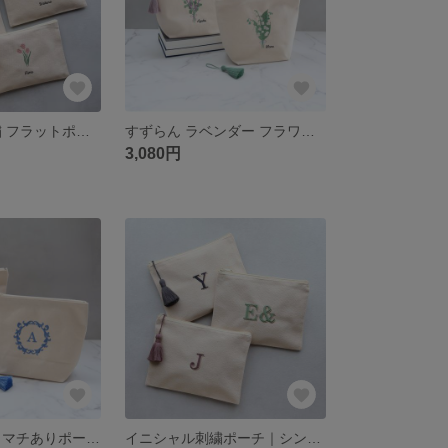
お花 名入れ刺繍 フラットポーチ｜母子手帳・通帳・お薬手帳・メイクポーチ｜選べるタッセル｜誕生日 結婚祝い 退職祝い プチギフト プレゼント 名前入り
すずらん ラベンダー フラワーブーケ刺繍 マチありポーチL｜大容量・おむつポーチ・トラベル旅行用ポーチ｜選べるタッセル｜誕生日 結婚祝い 退職祝い 出産祝い プチギフト 名前入り プレゼント
3,080円
イニシャル刺繍 マチありポーチL｜おむつポーチ・ぬいポーチ・トラベル旅行ポーチ｜選べるタッセル｜誕生日 記念日 お祝い ギフト プレゼント【エレガント】
イニシャル刺繍ポーチ｜シンプル 名入れ アルファベット｜通帳 お薬手帳 ガジェットポーチ｜メンズ 男性 誕生日 ペア お揃い