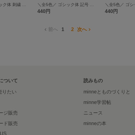
＼全5色／ ゴシック体 刺繍 イニシャル ワッペン アルファベット ローマ字
＼全5色／ ゴシック体 記号 刺繍ワッペン アルファベット ローマ字と組み合わせも♪
440円
440円
前へ
1
2
次へ
について
読みもの
で売りたい
minneとものづくりと
minne学習帖
ージ販売
ニュース
ード販売
minneの本
LUS