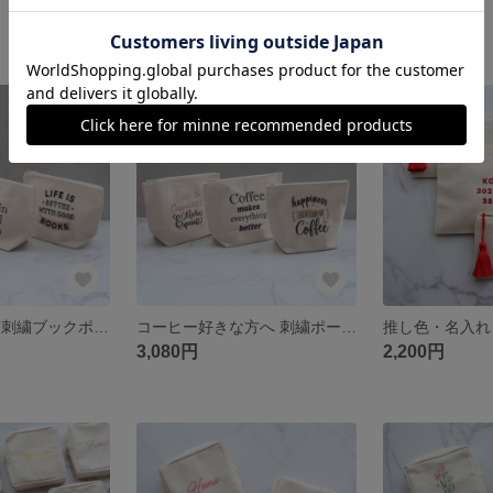
2,530円
2,750円
読書好きな方へ 刺繍ブックポーチ｜本好き 文学 図書館｜英文メッセージ3種｜文庫本 手帳 トラベルポーチ｜誕生日 退職祝い プチギフト
コーヒー好きな方へ 刺繍ポーチ｜珈琲 カフェ バリスタ｜英文メッセージ3種｜トラベル ガジェット 小物入れ｜誕生日 記念日 退職祝い プチギフト【Coffee Design】
3,080円
2,200円