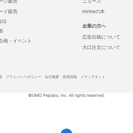
ージ販売
ニュース
ード販売
minneの本
LUS
企業の方へ
AB
広告出稿について
企画・イベント
大口注文について
用
プライバシーポリシー
会社概要
採用情報
メディアキット
©GMO Pepabo, Inc. All rights reserved.