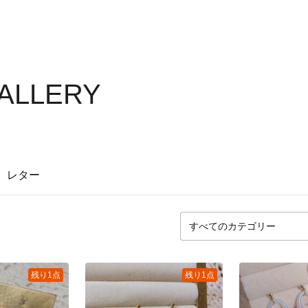
GALLERY
レター
残り1点
残り1点