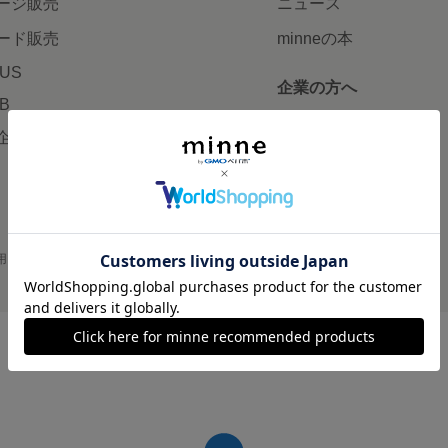
ージ販売
ニュース
ード販売
minneの本
LUS
企業の方へ
AB
広告出稿について
企画・イベント
大口注文について
用
プライバシーポリシー
会社概要
採用情報
メディアキット
©GMO Pepabo, Inc. All rights reserved.