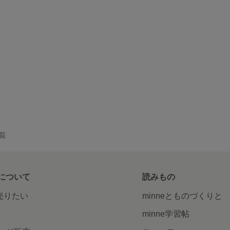
一覧
について
読みもの
で売りたい
minneとものづくりと
minne学習帖