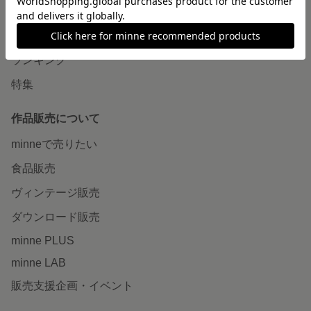
作品をさがす
ショップをさがす
ランキング
特集
作品販売について
minneで売りたい
食品販売
ヴィンテージ販売
ダウンロード販売
minne PLUS
minne LAB
販売支援企画・イベント