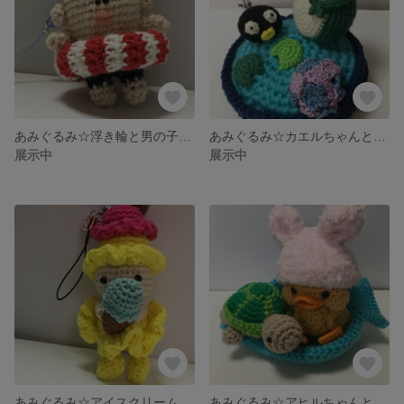
あみぐるみ☆浮き輪と男の子☆黄色い帽子
あみぐるみ☆カエルちゃんとオタマジャクシちゃん☆お池
展示中
展示中
あみぐるみ☆アイスクリームの子☆ストラップ
あみぐるみ☆アヒルちゃんとカメちゃん