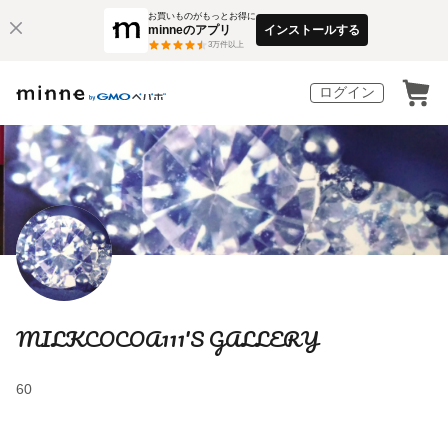
お買いものがもっとお得に
minneのアプリ
インストールする
3
万件以上
ログイン
MILKCOCOA111'S GALLERY
60