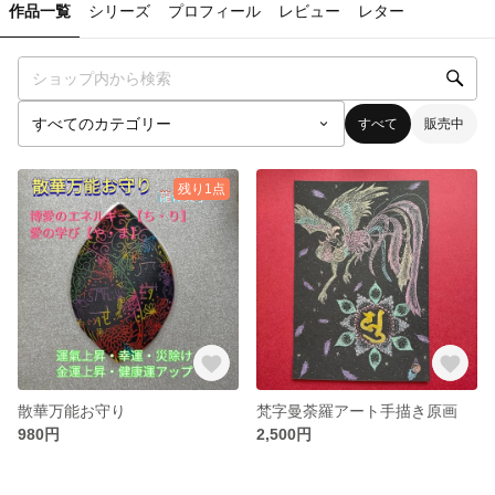
作品一覧
シリーズ
プロフィール
レビュー
レター
すべて
販売中
残り1点
散華万能お守り
梵字曼荼羅アート手描き原画
980円
2,500円