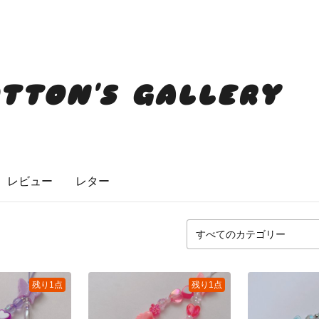
TTON'S GALLERY
レビュー
レター
残り1点
残り1点