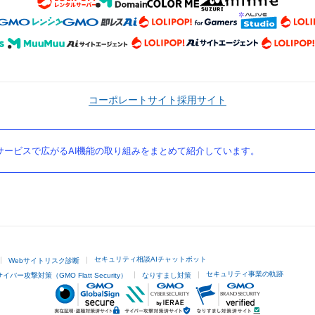
コーポレートサイト
採用サイト
ービスで広がるAI機能の取り組みをまとめて紹介しています。
セキュリティ相談AIチャットボット
Webサイトリスク診断
セキュリティ事業の軌跡
サイバー攻撃対策（GMO Flatt Security）
なりすまし対策