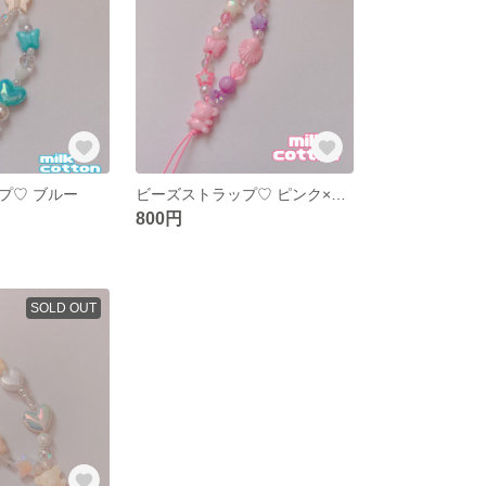
プ♡ ブルー
ビーズストラップ♡ ピンク×ラベンダー 韓国 くま ハート リボン 蝶
800円
SOLD OUT