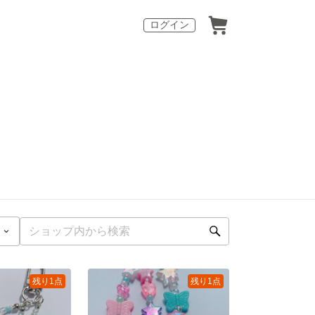
ログイン
残り1点
残り1点