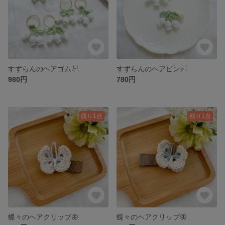
すずらんのヘアゴム‎‪𓍯 ‬
すずらんのヘアピン‎‪𓍯 ‬
980円
780円
残り1点
残り1点
蝶々のヘアクリップ🦋‪
蝶々のヘアクリップ🦋‪