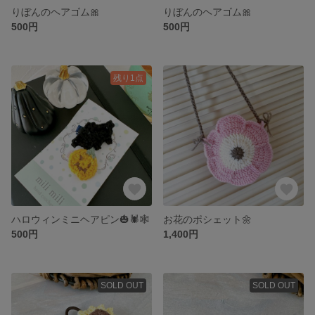
りぼんのヘアゴム🎀
りぼんのヘアゴム🎀
500円
500円
残り1点
ハロウィンミニヘアピン🎃🕷🕸
お花のポシェット🌼
500円
1,400円
SOLD OUT
SOLD OUT