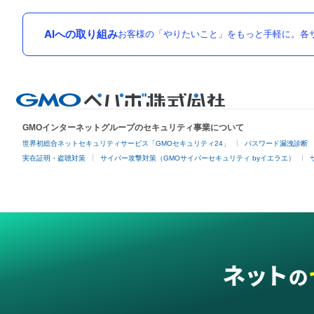
AIへの取り組み
お客様の「やりたいこと」をもっと手軽に。各サ
GMOインターネットグループのセキュリティ事業について
世界初総合ネットセキュリティサービス「GMOセキュリティ24」
パスワード漏洩診断
実在証明・盗聴対策
サイバー攻撃対策（GMOサイバーセキュリティ byイエラエ）