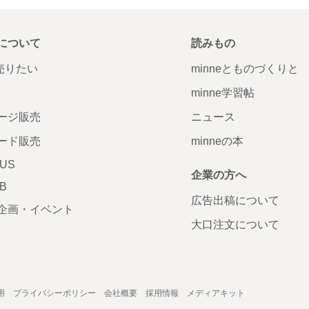
について
読みもの
で売りたい
minneとものづくりと
minne学習帖
ージ販売
ニュース
ード販売
minneの本
LUS
企業の方へ
AB
広告出稿について
企画・イベント
大口注文について
用
プライバシーポリシー
会社概要
採用情報
メディアキット