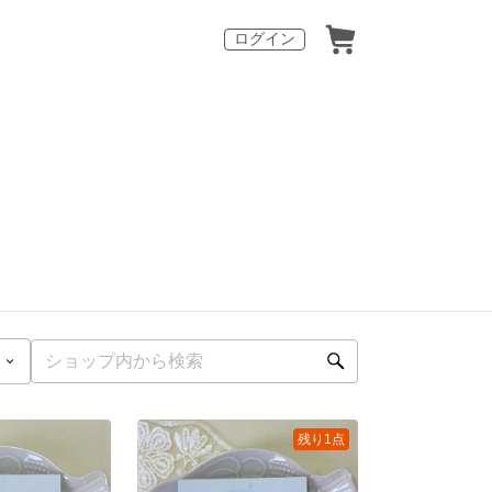
ログイン
残り1点