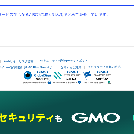
ービスで広がるAI機能の取り組みをまとめて紹介しています。
セキュリティ相談AIチャットボット
Webサイトリスク診断
セキュリティ事業の軌跡
サイバー攻撃対策（GMO Flatt Security）
なりすまし対策