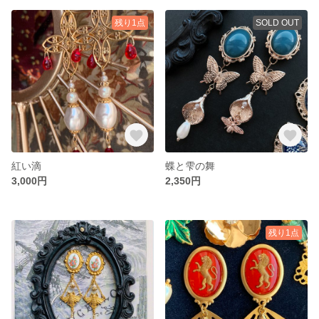
残り1点
SOLD OUT
紅い滴
蝶と雫の舞
3,000円
2,350円
残り1点