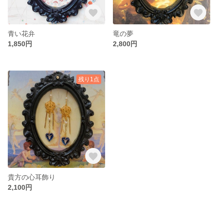
青い花弁
竜の夢
1,850円
2,800円
残り1点
貴方の心耳飾り
2,100円