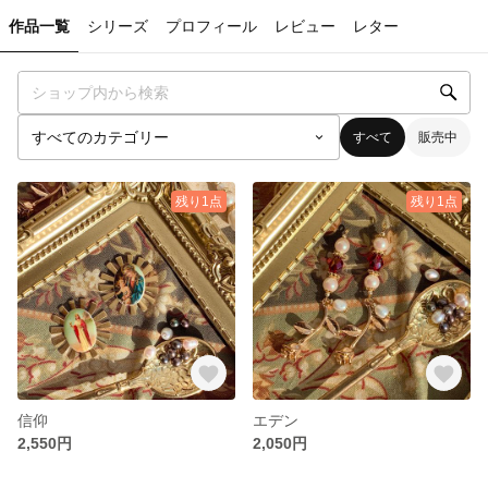
作品一覧
シリーズ
プロフィール
レビュー
レター
すべて
販売中
残り1点
残り1点
信仰
エデン
2,550円
2,050円