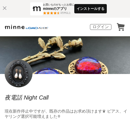
お買いものがもっとお得に
minneのアプリ
インストールする
3
万件以上
ログイン
夜電話 Night Call
現在新作停止中ですが、既存の作品はお求め頂けます♛ ピアス、イ
ヤリング選択可能増えました♰