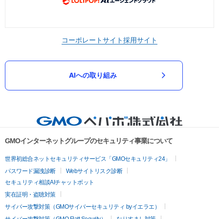
コーポレートサイト
採用サイト
AIへの取り組み
GMOインターネットグループのセキュリティ事業について
世界初総合ネットセキュリティサービス「GMOセキュリティ24」
パスワード漏洩診断
Webサイトリスク診断
セキュリティ相談AIチャットボット
実在証明・盗聴対策
サイバー攻撃対策（GMOサイバーセキュリティ byイエラエ）
サイバー攻撃対策（GMO Flatt Security）
なりすまし対策