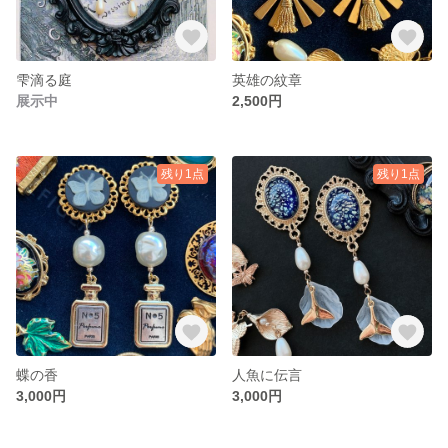
雫滴る庭
英雄の紋章
展示中
2,500円
残り1点
残り1点
蝶の香
人魚に伝言
3,000円
3,000円