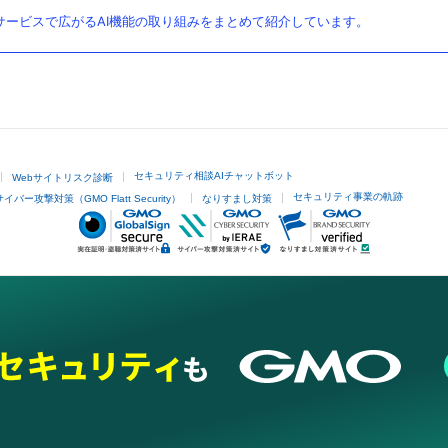
ービスで広がるAI機能の取り組みをまとめて紹介しています。
セキュリティ相談AIチャットボット
Webサイトリスク診断
セキュリティ事業の軌跡
サイバー攻撃対策（GMO Flatt Security）
なりすまし対策