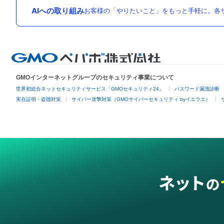
AIへの取り組み
お客様の「やりたいこと」をもっと手軽に。各サ
GMOインターネットグループのセキュリティ事業について
世界初総合ネットセキュリティサービス「GMOセキュリティ24」
パスワード漏洩診断
実在証明・盗聴対策
サイバー攻撃対策（GMOサイバーセキュリティ byイエラエ）