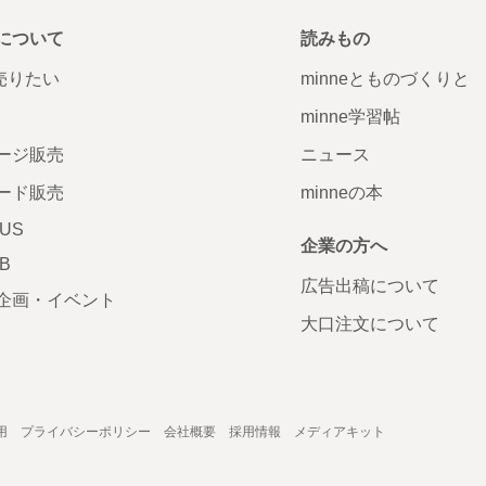
について
読みもの
で売りたい
minneとものづくりと
minne学習帖
ージ販売
ニュース
ード販売
minneの本
LUS
企業の方へ
AB
広告出稿について
企画・イベント
大口注文について
用
プライバシーポリシー
会社概要
採用情報
メディアキット