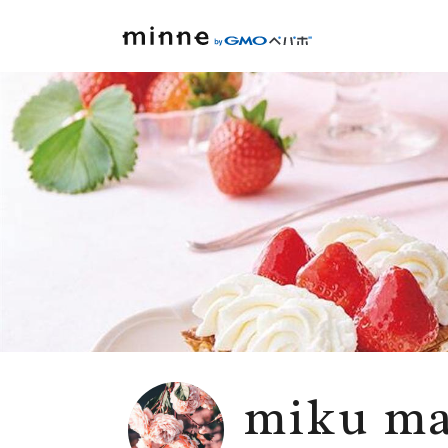
miku m