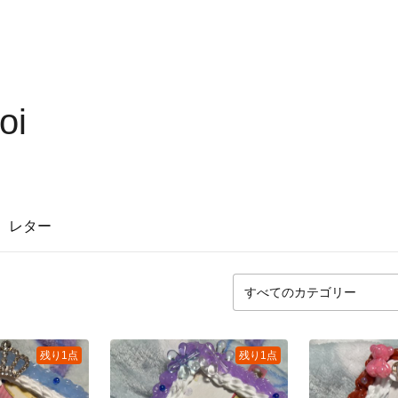
oi
レター
残り1点
残り1点