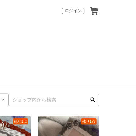
ログイン
残り1点
残り1点