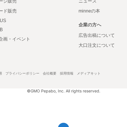
ージ販売
ニュース
ード販売
minneの本
LUS
企業の方へ
AB
広告出稿について
企画・イベント
大口注文について
用
プライバシーポリシー
会社概要
採用情報
メディアキット
©GMO Pepabo, Inc. All rights reserved.