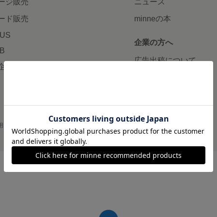
ージ販売
ニュース
ード販売
minneの本
LUS
企業の方へ
AB
広告出稿について
企画・イベント
大口注文について
用
プライバシーポリシー
会社概要
採用情報
メディアキット
©GMO Pepabo, Inc. All rights reserved.