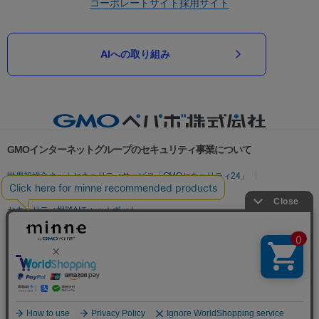
コーポレートサイト
採用サイト
AIへの取り組み
GMOインターネットグループのセキュリティ事業について
世界初総合ネットセキュリティサービス「GMOセキュリティ24」
パスワード漏洩診断
Webサイトリスク診断
セキュリティ相談AIチャットボット
実在証明・盗聴対策
サイバー攻撃対策（GMOサイバーセキュリティ byイエラエ）
サイバー攻撃対策（GMO Flatt Security）
なりすまし対策
セキュリティ事業の軌跡