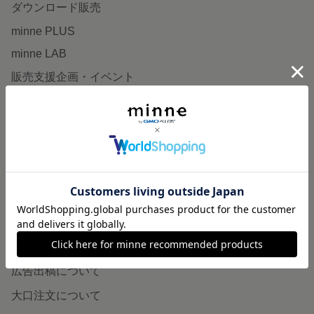
ダウンロード販売
minne PLUS
minne LAB
販売支援企画・イベント
読みもの
minneとものづくりと
minne学習帖
ニュース
minneの本
企業の方へ
広告出稿について
大口注文について