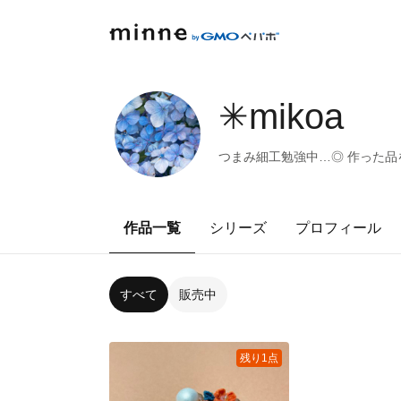
✳︎mikoa
つまみ細工勉強中…◎ 作った品
作品一覧
シリーズ
プロフィール
すべて
販売中
残り1点