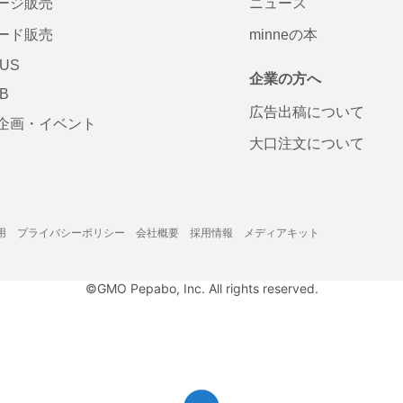
ージ販売
ニュース
ード販売
minneの本
LUS
企業の方へ
AB
広告出稿について
企画・イベント
大口注文について
用
プライバシーポリシー
会社概要
採用情報
メディアキット
©GMO Pepabo, Inc. All rights reserved.