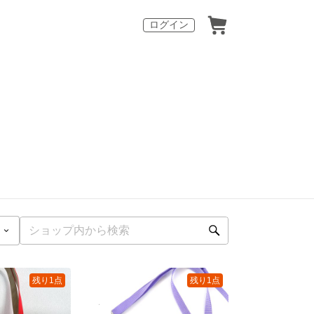
ログイン
残り1点
残り1点