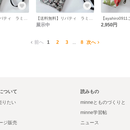
【送料無料】リバティ ラミネート アーカイブライラック ブラック スマホショルダー
【送料無料】リバティ ラミネート シャネル サクラブラック スマホショルダー
展示中
2,950円
前へ
1
2
3
8
次へ
...
について
読みもの
で売りたい
minneとものづくりと
minne学習帖
ージ販売
ニュース