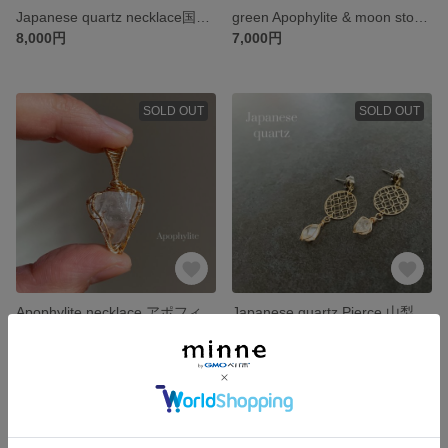
Japanese quartz necklace国産水晶クラスター ネックレス
green Apophylite & moon stone necklace グリーンアポフィライト&ムーンストーンのネックレス
8,000円
7,000円
SOLD OUT
SOLD OUT
Apophylite necklace アポフィライト ネックレス 〜自分軸〜
Japanese quartz Pierce 山梨県産水晶 ピアス
3,000円
1,800円
SOLD OUT
SOLD OUT