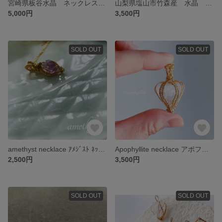
宮崎県板谷水晶 ネックレス Japanese quartz
山梨県塩山市竹森産 水晶 ネックレス
5,000円
3,500円
SOLD OUT
SOLD OUT
amethyst necklace ｱﾒｼﾞｽﾄ ﾈｯｸﾚｽ
Apophyllite necklace アポフィライト ネックレス
2,500円
3,500円
SOLD OUT
SOLD OUT