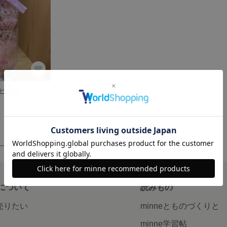
ピンク
品一覧
について
読みもの
で売りたい
minneとものづくりと
minne学習帖