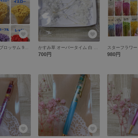
スターフラワーブロッサム 9色×10本＋お好み10本 計100本
かすみ草 オーバータイム 白 小分け5g
700円
980円