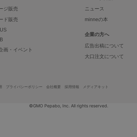
ージ販売
ニュース
ード販売
minneの本
LUS
企業の方へ
AB
広告出稿について
企画・イベント
大口注文について
用
プライバシーポリシー
会社概要
採用情報
メディアキット
©GMO Pepabo, Inc. All rights reserved.