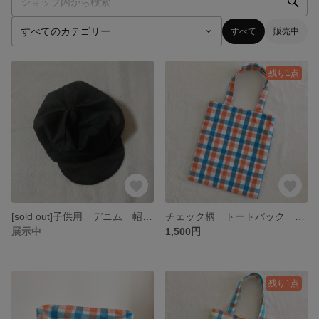
すべて
販売中
残り1点
[sold out]子供用 デニム 帽子 キャスケット 男の子 リバーシブル シンプル
チェック柄 トートバック A4 日常使い
展示中
1,500円
残り1点