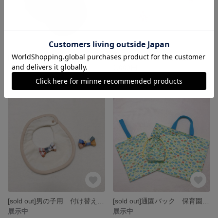
[sold out]子供用 デニム 帽子 キャスケット 秋 チェック柄 シンプル
女の子用 付け替え お花 ベビースタイ シンプル
展示中
1,000円
[sold out]男の子用 付け替え蝶ネクタイ ベビースタイ 秋 チェック柄 シンプル
[sold out]通園バック 保育園バック 幼稚園バック 習い事 レッスンバック 入園 入学 お祝い 3点セット
展示中
展示中