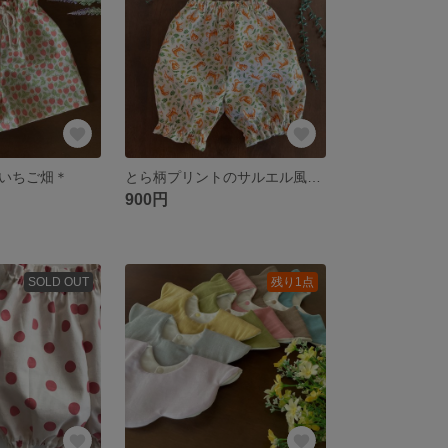
いちご畑＊
とら柄プリントのサルエル風パンツ
900円
SOLD OUT
残り1点