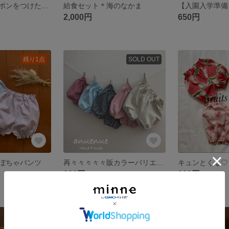
給食セット＊リボンをつけたくまちゃん
給食セット＊海のなかま
2,000円
650円
残り1点
SOLD OUT
ぼちゃパンツ
再々々々々々販カラーバリエーションかぼちゃパンツ
800円
900円
残り1点