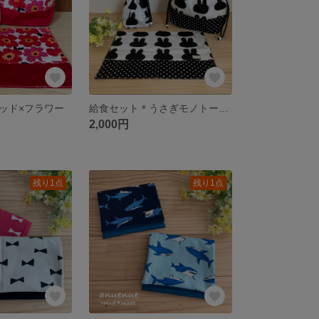
ッド×フラワー
給食セット＊うさぎモノトーン柄
2,000円
残り1点
残り1点