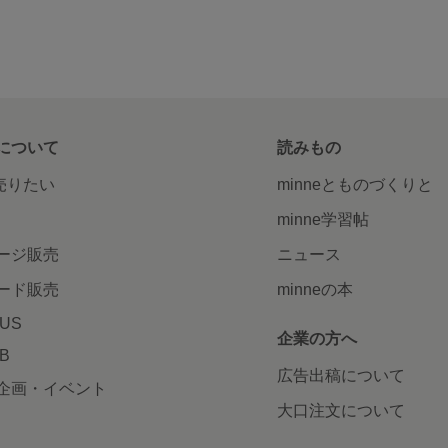
について
読みもの
で売りたい
minneとものづくりと
minne学習帖
ージ販売
ニュース
ード販売
minneの本
LUS
企業の方へ
AB
広告出稿について
企画・イベント
大口注文について