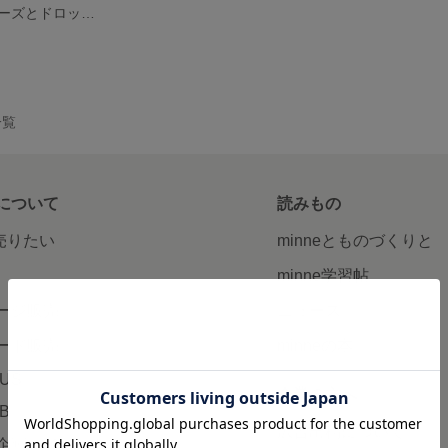
小さなパールビーズとドロップピアス
一覧
について
読みもの
で売りたい
minneとものづくりと
minne学習帖
ージ販売
ニュース
ード販売
minneの本
LUS
企業の方へ
AB
広告出稿について
企画・イベント