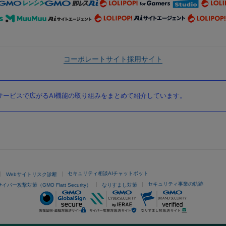
コーポレートサイト
採用サイト
ービスで広がるAI機能の取り組みをまとめて紹介しています。
セキュリティ相談AIチャットボット
Webサイトリスク診断
セキュリティ事業の軌跡
サイバー攻撃対策（GMO Flatt Security）
なりすまし対策