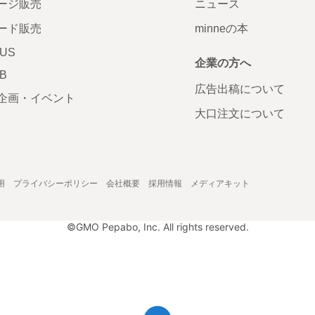
ージ販売
ニュース
ード販売
minneの本
LUS
企業の方へ
AB
広告出稿について
企画・イベント
大口注文について
用
プライバシーポリシー
会社概要
採用情報
メディアキット
©GMO Pepabo, Inc. All rights reserved.