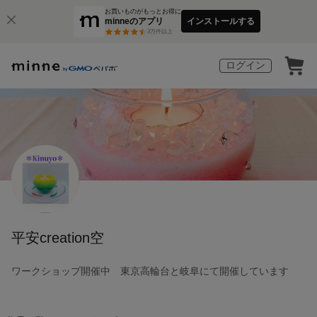
お買いものがもっとお得に
minneのアプリ
インストールする
3
万件以上
ログイン
平安creation空
ワークショップ開催中 東京高輪台と岐阜にて開催しています