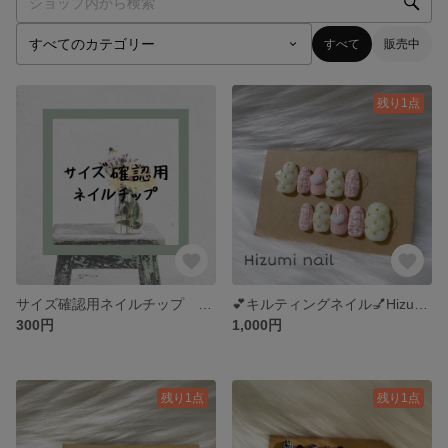
すべて
販売中
残り1点
サイズ確認用ネイルチップ 3種類
💕キルティングネイル💅Hizumi nail 24
300円
1,000円
残り1点
残り1点