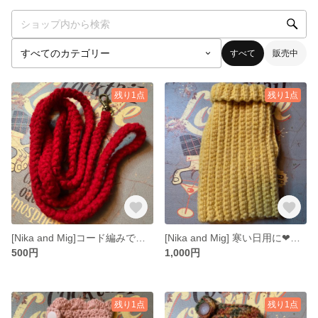
すべて
販売中
残り1点
残り1点
[Nika and Mig]コード編みで作ったやわらか素材のお散歩用リード
[Nika and Mig] 寒い日用に❤オリジナルフェレット服（タートルネック）
500円
1,000円
残り1点
残り1点