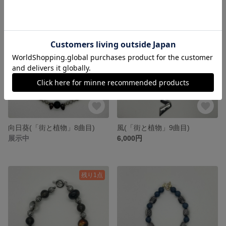
残り1点
向日葵(「街と植物」8曲目)
風(「街と植物」9曲目)
展示中
6,000円
残り1点