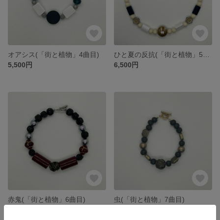
オアシス(「街と植物」4曲目)
ひと夏の反抗(「街と植物」5曲目)
5,500円
6,500円
赤鬼(「街と植物」6曲目)
虫(「街と植物」7曲目)
展示中
展示中