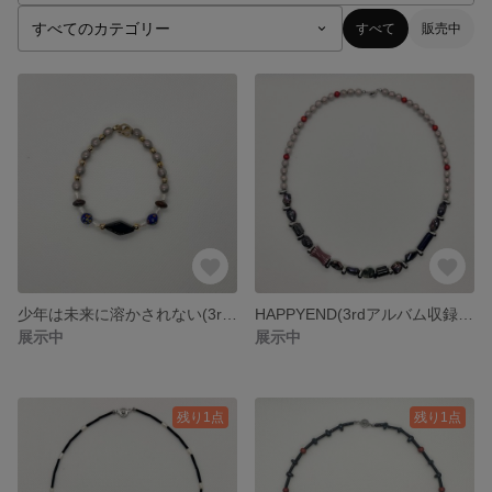
すべて
販売中
少年は未来に溶かされない(3rdアルバム収録作品)
HAPPYEND(3rdアルバム収録作品)
展示中
展示中
残り1点
残り1点