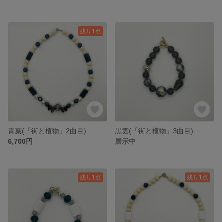
残り1点
青葉(「街と植物」2曲目)
黒雲(「街と植物」3曲目)
6,700円
展示中
残り1点
残り1点