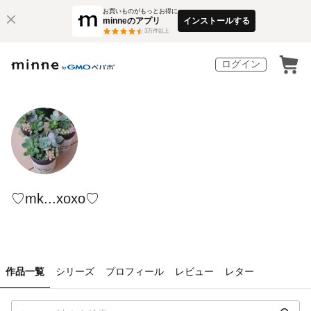
お買いものがもっとお得に
minneのアプリ
インストールする
3
万件以上
ログイン
♡mk...xoxo♡
作品一覧
シリーズ
プロフィール
レビュー
レター