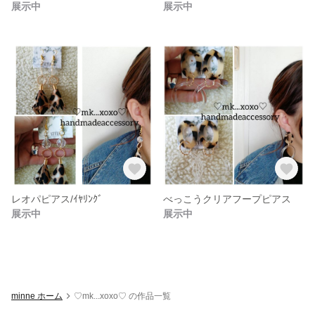
展示中
展示中
レオパピアス/ｲﾔﾘﾝｸﾞ
べっこうクリアフープピアス
展示中
展示中
minne ホーム
♡mk...xoxo♡ の作品一覧