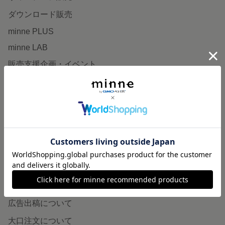
ダウンロード販売
minne PLUS
minne LAB
販売支援企画・イベント
読みもの
minneとものづくりと
minne学習帖
ニュース
minneの本
企業の方へ
広告出稿について
大口注文について