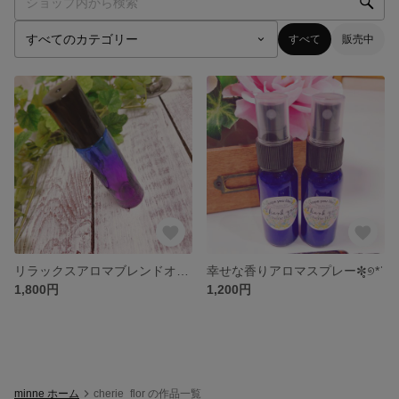
すべて
販売中
リラックスアロマブレンドオイル✼̥୭*ˈ
幸せな香りアロマスプレー✼̥୭*ˈ
1,800円
1,200円
minne ホーム
cherie_flor の作品一覧