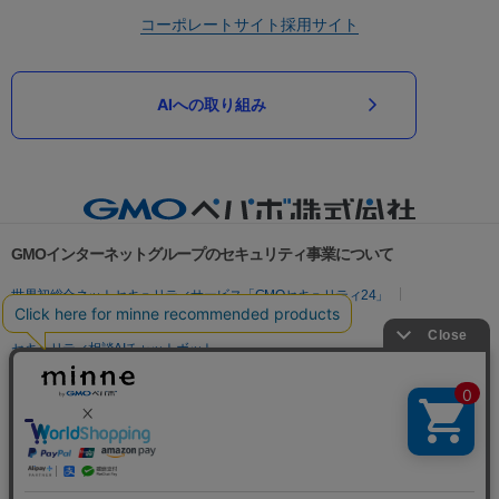
コーポレートサイト
採用サイト
AIへの取り組み
GMOインターネットグループのセキュリティ事業について
世界初総合ネットセキュリティサービス「GMOセキュリティ24」
パスワード漏洩診断
Webサイトリスク診断
セキュリティ相談AIチャットボット
実在証明・盗聴対策
サイバー攻撃対策（GMOサイバーセキュリティ byイエラエ）
サイバー攻撃対策（GMO Flatt Security）
なりすまし対策
セキュリティ事業の軌跡