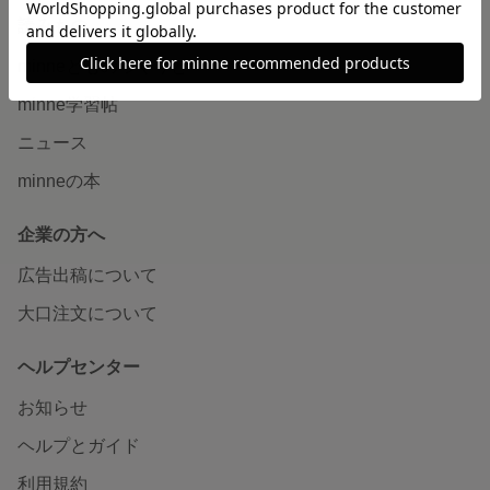
読みもの
minneとものづくりと
minne学習帖
ニュース
minneの本
企業の方へ
広告出稿について
大口注文について
ヘルプセンター
お知らせ
ヘルプとガイド
利用規約