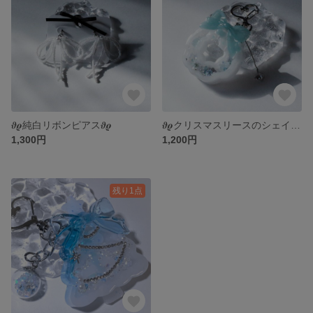
𝝑𝝔純白リボンピアス𝝑𝝔
𝝑𝝔クリスマスリースのシェイカーキーホルダー𝝑𝝔
1,300円
1,200円
残り1点