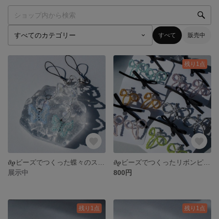
すべて
販売中
残り1点
𝝑𝝔ビーズでつくった蝶々のストラップ𝝑𝝔
𝝑𝝔ビーズでつくったリボンピアス・イヤリング𝝑𝝔
展示中
800円
残り1点
残り1点