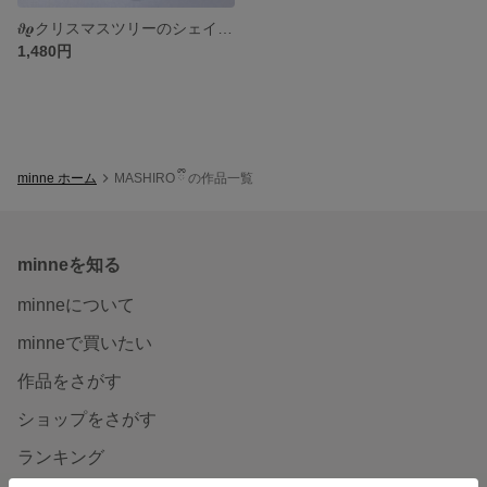
𝝑𝝔クリスマスツリーのシェイカーキーホルダー𝝑𝝔
1,480円
minne ホーム
MASHIRO ྀི の作品一覧
minneを知る
minneについて
minneで買いたい
作品をさがす
ショップをさがす
ランキング