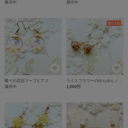
展示中
展示中
残り1点
蝶々の花冠フープピアス
ライスフラワーのゆらゆらノンホールピアス
展示中
1,500円