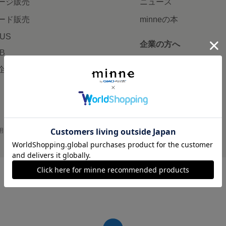
ージ販売
ニュース
ード販売
minneの本
LUS
企業の方へ
AB
広告出稿について
企画・イベント
大口注文について
用
プライバシーポリシー
会社概要
採用情報
メディアキット
©GMO Pepabo, Inc. All rights reserved.